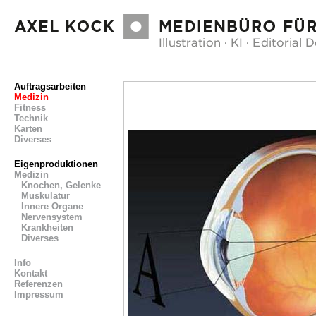
Auftragsarbeiten
Medizin
Fitness
Technik
Karten
Diverses
Eigenproduktionen
Medizin
Knochen, Gelenke
Muskulatur
Innere Organe
Nervensystem
Krankheiten
Diverses
Info
Kontakt
Referenzen
Impressum