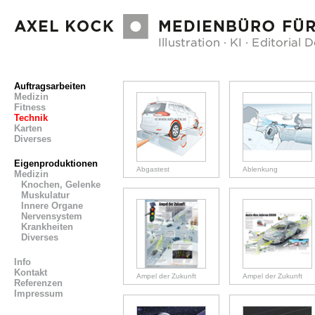
Auftragsarbeiten
Medizin
Fitness
Technik
Karten
Diverses
Eigenproduktionen
Abgastest
Ablenkung
Medizin
Knochen, Gelenke
Muskulatur
Innere Organe
Nervensystem
Krankheiten
Diverses
Info
Kontakt
Ampel der Zukunft
Ampel der Zukunft
Referenzen
Impressum