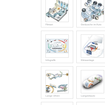
Filmset
Geräusche im Auto
Infografik
Klimaanlage
Lange Uhren
Langzeitauto