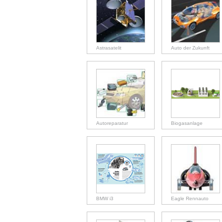
Astrasatelit
Auto der Zukunft
Autoreparatur
Biogasanlage
BMW i3
Eagle Rennauto