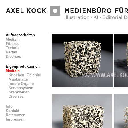
Auftragsarbeiten
Medizin
Fitness
Technik
Karten
Diverses
Eigenproduktionen
Medizin
Knochen, Gelenke
Muskulatur
Innere Organe
Nervensystem
Krankheiten
Diverses
Info
Kontakt
Referenzen
Impressum